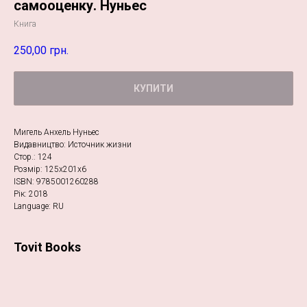
самооценку. Нуньес
Книга
250,00
грн.
КУПИТИ
Мигель Анхель Нуньес
Видавництво: Источник жизни
Стор.: 124
Розмір: 125х201х6
ISBN: 9785001260288
Рік: 2018
Language: RU
Tovit Books