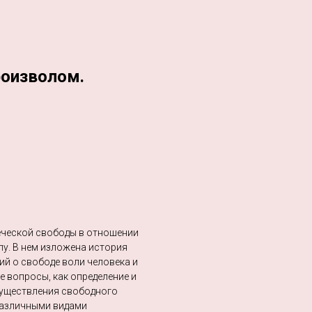
роизволом.
еческой свободы в отношении
лу. В нем изложена история
й о свободе воли человека и
 вопросы, как определение и
существления свободного
различными видами