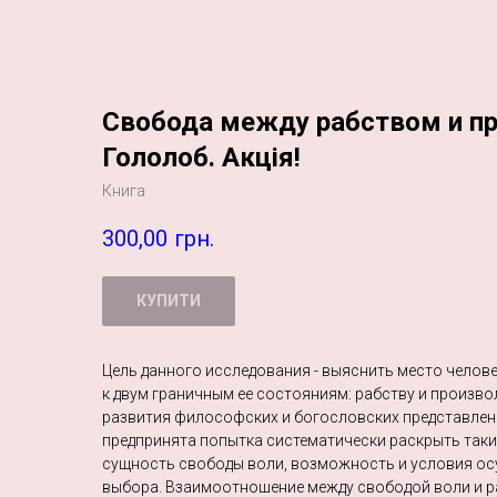
Свобода между рабством и п
Гололоб. Акція!
Книга
300,00
грн.
КУПИТИ
Цель данного исследования - выяснить место челов
к двум граничным ее состояниям: рабству и произво
развития философских и богословских представлени
предпринята попытка систематически раскрыть такие
сущность свободы воли, возможность и условия о
выбора. Взаимоотношение между свободой воли и 