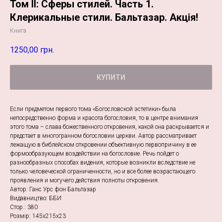
Том II: Сферы стилей. Часть 1.
Клерикальные стили. Бальтазар. Акція!
Книга
1250,00
грн.
КУПИТИ
Если предметом первого тома «Богословской эстетики» была
непосредственно форма и красота богословия, то в центре внимания
этого тома – слава божественного откровения, какой она раскрывается и
предстает в многогранном богословии церкви. Автор рассматривает
лежащую в библейском откровении объективную первопричину в ее
формообразующем воздействии на богословие. Речь пойдет о
разнообразных способах видения, которые возникли вследствие не
только человеческой ограниченности, но и все более возрастающего
проявления и могучего действия полноты откровения.
Автор: Ганс Урс фон Бальтазар
Видавництво: ББИ
Стор.: 380
Розмір: 145х215х23