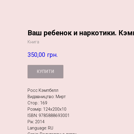
Ваш ребенок и наркотики. Кэмп
Книга
350,00
грн.
КУПИТИ
Росс Кэмпбелл
Видавництво: Мирт
Стор.: 169
Розмір: 124х200х10
ISBN: 9785888693001
Рік: 2014
Language: RU