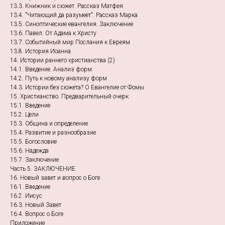
13.3. Книжник и сюжет. Рассказ Матфея
13.4. "Читающий да разумеет". Рассказ Марка
13.5. Синоптические евангелия. Заключение
13.6. Павел. От Адама к Христу
13.7. Событийный мир Послания к Евреям
13.8. История Иоанна
14. Истории раннего христианства (2)
14.1. Введение. Анализ форм
14.2. Путь к новому анализу форм
14.3. Истории без сюжета? О Евангелие от Фомы
15. Христианство. Предварительный очерк
15.1. Введение
15.2. Цели
15.3. Община и определение
15.4. Развитие и разнообразие
15.5. Богословие
15.6. Надежда
15.7. Заключение
Часть 5. ЗАКЛЮЧЕНИЕ
16. Новый завет и вопрос о Боге
16.1. Введение
16.2. Иисус
16.3. Новый Завет
16.4. Вопрос о Боге
Приложение