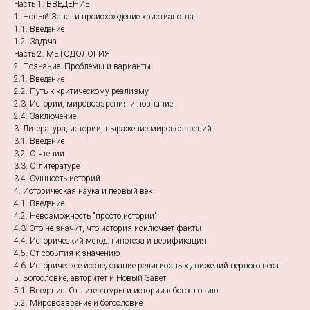
Часть 1. ВВЕДЕНИЕ
1. Новый Завет и происхождение христианства
1.1. Введение
1.2. Задача
Часть 2. МЕТОДОЛОГИЯ
2. Познание. Проблемы и варианты
2.1. Введение
2.2. Путь к критическому реализму
2.3. Истории, мировоззрения и познание
2.4. Заключение
3. Литература, истории, выражение мировоззрений
3.1. Введение
3.2. О чтении
3.3. О литературе
3.4. Сущность историй
4. Историческая наука и первый век
4.1. Введение
4.2. Невозможность "просто истории"
4.3. Это не значит, что история исключает факты
4.4. Исторический метод: гипотеза и верификация
4.5. От события к значению
4.6. Историческое исследование религиозных движений первого века
5. Богословие, авторитет и Новый Завет
5.1. Введение. От литературы и истории к богословию
5.2. Мировоззрение и богословие