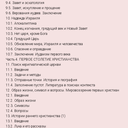
9.4. Завет и эсхатология
9.5. Завет, искупление и прощение
9.6. Верования иудеев. Заключение
10. Надежда Израиля
10.1. Апокалиптика
10.2. Конец изгнания, грядущий век и Новый Завет
10.3. Нет царя, кроме Бога
10.4. Грядущий Царь
10.5. Обновление мира, Израиля и человечества
10.6. Спасение и оправдание
10.7. Заключение. Иудаизм первого века
Часть 4. ПЕРВОЕ СТОЛЕТИЕ ХРИСТИАНСТВА
11. Поиск керигматической церкви
11.1. Введение
11.2. Задачи и методы
11.3. Отправные точки. История и география
11.4. Заполнение пустот. Литература в поисках контекста
12. Образ жизни, символ и вопросы. Мировоззрение первых христиан
12.1. Введение
12.2. Образ жизни
12.3. Символы
12.4. Вопросы
13. Истории раннего христианства (1)
13.1. Введение
13.2. Лука и его рассказы