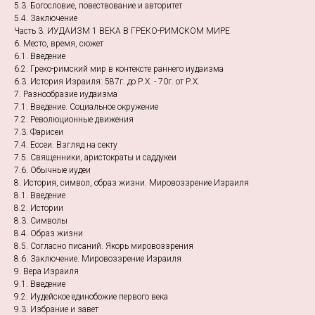
5.3. Богословие, повествование и авторитет
5.4. Заключение
Часть 3. ИУДАИЗМ 1 ВЕКА В ГРЕКО-РИМСКОМ МИРЕ
6. Место, время, сюжет
6.1. Введение
6.2. Греко-римский мир в контексте раннего иудаизма
6.3. История Израиля: 587г. до Р.Х. - 70г. от Р.Х.
7. Разнообразие иудаизма
7.1. Введение. Социальное окружение
7.2. Революционные движения
7.3. Фарисеи
7.4. Ессеи. Взгляд на секту
7.5. Священники, аристократы и саддукеи
7.6. Обычные иудеи
8. История, символ, образ жизни. Мировоззрение Израиля
8.1. Введение
8.2. Истории
8.3. Символы
8.4. Образ жизни
8.5. Согласно писаний. Якорь мировоззрения
8.6. Заключение. Мировоззрение Израиля
9. Вера Израиля
9.1. Введение
9.2. Иудейское единобожие первого века
9.3. Избрание и завет