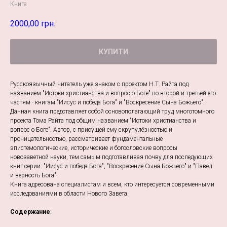
Книга
2000,00
грн.
КУПИТИ
Русскоязычный читатель уже знаком с проектом Н.Т. Райта под
названием "Истоки христианства и вопрос о Боге" по второй и третьей его
частям - книгам "Иисус и победа Бога" и "Воскресение Сына Божьего".
Данная книга представляет собой основополагающий труд многотомного
проекта Тома Райта под общим названием "Истоки христианства и
вопрос о Боге". Автор, с присущей ему скрупулёзностью и
проницательностью, рассматривает фундаментальные
эпистемологические, исторические и богословские вопросы
новозаветной науки, тем самым подготавливая почву для последующих
книг серии: "Иисус и победа Бога", "Воскресение Сына Божьего" и "Павел
и верность Бога".
Книга адресована специалистам и всем, кто интересуется современными
исследованиями в области Нового Завета.
Содержание
: