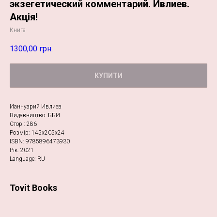
экзегетический комментарий. Ивлиев.
Акція!
Книга
1300,00
грн.
КУПИТИ
Ианнуарий Ивлиев
Видавництво: ББИ
Стор.: 286
Розмір: 145х205х24
ISBN: 9785896473930
Рік: 2021
Language: RU
Tovit Books