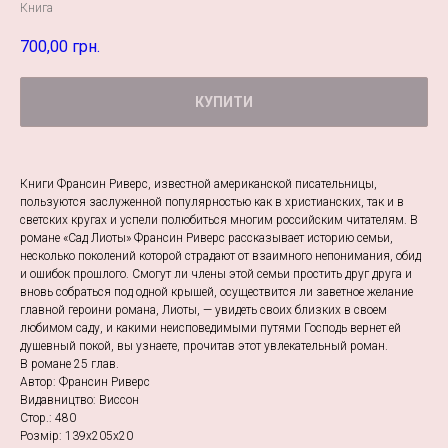
Книга
700,00
грн.
КУПИТИ
Книги Франсин Риверс, известной американской писательницы,
пользуются заслуженной популярностью как в христианских, так и в
светских кругах и успели полюбиться многим российским читателям. В
романе «Сад Лиоты» Франсин Риверс рассказывает историю семьи,
несколько поколений которой страдают от взаимного непонимания, обид
и ошибок прошлого. Смогут ли члены этой семьи простить друг друга и
вновь собраться под одной крышей, осуществится ли заветное желание
главной героини романа, Лиоты, — увидеть своих близких в своем
любимом саду, и какими неисповедимыми путями Господь вернет ей
душевный покой, вы узнаете, прочитав этот увлекательный роман.
В романе 25 глав.
Автор: Франсин Риверс
Видавництво: Виссон
Стор.: 480
Розмір: 139х205х20