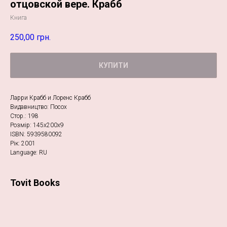
отцовской вере. Крабб
Книга
250,00
грн.
КУПИТИ
Ларри Крабб и Лоренс Крабб
Видавництво: Посох
Стор.: 198
Розмір: 145х200х9
ISBN: 5939580092
Рік: 2001
Language: RU
Tovit Books