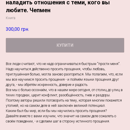
наладить отношения с теми, кого вы
любите. Чепмен
Книга
300,00
грн.
КУПИТИ
Все люди считают, что не надо ограничиваться быстрым "прости меня".
Надо научиться действенно просить прощения, чтобы любовь,
приглушённая болью, могла заново разгореться. Мы полагаем, что, если
мы все научимся просить прощения - и поймём языки прощения друг
друга, - мы обретём искренность, доверие и радость.
Все мы с болью осознаём, что в нашем мире сегодня, от столиц до улиц в
тихих городках, царит конфликт, разобщённость, гнев и раздоры.
Поэтому авторы решили поговорить на тему, которая многим покажется
утопией, но на самом деле в ней заключён великий потенциал.
Каким был бы мир, если бы мы научились просить прощения?
Давайте вместе с вами изучим, что значит на самом деле сожалеть о
своём поведении, - и сделаем шаг в сторону истинного прощения.