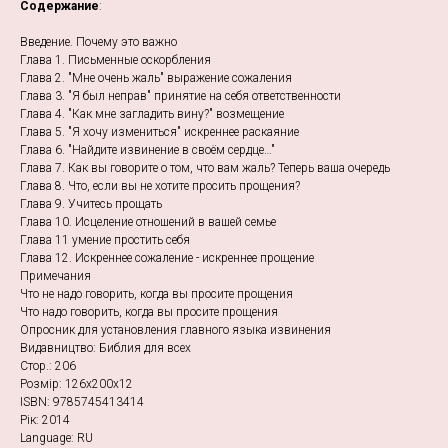
Содержание
:
Введение. Почему это важно
Глава 1. Письменные оскорбления
Глава 2. "Мне очень жаль" выражение сожаления
Глава 3. "Я был неправ" принятие на себя ответственности
Глава 4. "Как мне загладить вину?" возмещение
Глава 5. "Я хочу измениться" искреннее раскаяние
Глава 6. "Найдите извинение в своём сердце…"
Глава 7. Как вы говорите о том, что вам жаль? Теперь ваша очередь
Глава 8. Что, если вы не хотите просить прощения?
Глава 9. Учитесь прощать
Глава 10. Исцеление отношений в вашей семье
Глава 11 умение простить себя
Глава 12. Искреннее сожаление - искреннее прощение
Примечания
Что не надо говорить, когда вы просите прощения
Что надо говорить, когда вы просите прощения
Опросник для установления главного языка извинения
Видавництво: Библия для всех
Стор.: 206
Розмір: 126х200х12
ISBN: 9785745413414
Рік: 2014
Language: RU