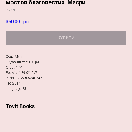
мостов благовестия. Масри
Книга
350,00
грн.
КУПИТИ
Фуад Масри
Видавництво: ЕХЦАП
Стор.: 174
Розмір: 139х210х7
ISBN: 9785905340246
Рік: 2014
Language: RU
Tovit Books