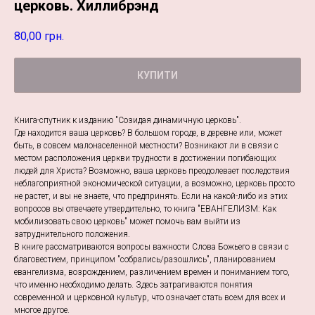
церковь. Хиллибрэнд
80,00
грн.
КУПИТИ
Книга-спутник к изданию "Созидая динамичную церковь".
Где находится ваша церковь? В большом городе, в деревне или, может
быть, в совсем малонаселенной местности? Возникают ли в связи с
местом расположения церкви трудности в достижении погибающих
людей для Христа? Возможно, ваша церковь преодолевает последствия
неблагоприятной экономической ситуации, а возможно, церковь просто
не растет, и вы не знаете, что предпринять. Если на какой-либо из этих
вопросов вы отвечаете утвердительно, то книга "ЕВАНГЕЛИЗМ: Как
мобилизовать свою церковь" может помочь вам выйти из
затруднительного положения.
В книге рассматриваются вопросы важности Слова Божьего в связи с
благовестием, принципом "собрались/разошлись", планированием
евангелизма, возрождением, различением времен и пониманием того,
что именно необходимо делать. Здесь затрагиваются понятия
современной и церковной культур, что означает стать всем для всех и
многое другое.