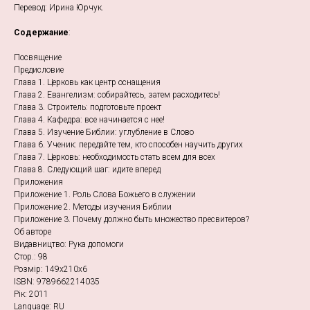
Перевод: Ирина Юрчук.
Содержание
:
Посвящение
Предисловие
Глава 1. Церковь как центр оснащения
Глава 2. Евангелизм: собирайтесь, затем расходитесь!
Глава 3. Строитель: подготовьте проект
Глава 4. Кафедра: все начинается с нее!
Глава 5. Изучение Библии: углубление в Слово
Глава 6. Ученик: передайте тем, кто способен научить других
Глава 7. Церковь: необходимость стать всем для всех
Глава 8. Следующий шаг: идите вперед
Приложения
Приложение 1. Роль Слова Божьего в служении
Приложение 2. Методы изучения Библии
Приложение 3. Почему должно быть множество пресвитеров?
Об авторе
Видавництво: Рука допомоги
Стор.: 98
Розмір: 149х210х6
ISBN: 9789662214035
Рік: 2011
Language: RU