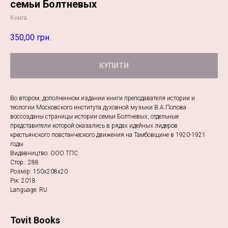
семьи Болтневых
Книга
350,00
грн.
КУПИТИ
Во втором, дополненном издании книги преподавателя истории и
теологии Московского института духовной музыки В.А.Попова
воссозданы страницы истории семьи Болтневых, отдельные
представители которой оказались в рядах идейных лидеров
крестьянского повстанческого движения на Тамбовщине в 1920-1921
годы
Видавництво: ООО ТПС
Стор.: 288
Розмір: 150х208х20
Рік: 2018
Language: RU
Tovit Books