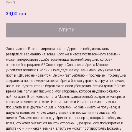
Книга
39,00
грн.
КУПИТИ
Закончилась Вторая мировая война. Державы-победительницы
разделили Германию на зоны. Кого же в хаосе послевоенного времени
может интересовать судьба восемнадцатилетней девушки, которая
осталась без родителей? Свою веру в Спасителя Ирина Мюллер
укрепляет чтением Библии. Но ее дяде Максу, занимающему немалый
пост в ГДР, это не нравится. Он сжигает Библию – последнее, что девушка
сохранила после смерти матери. Ирина боится утратить веру и понимает,
что у нее недостанет сил бороться за свои убеждения. Что ей делать? В это
время она получает письмо с «той стороны», которое не должно было к
ней попасть. Это письмо от тети Марты, единственной сестры ее матери, в
котором та зовет ее в гости. Из письма тети Ирина понимает, что ты
посылала ей и другие письма и посылки, но она ничего не получала; и
девушка понимает, что ее дядя утаивал эти передачи и не отдавал ей
ничего. Помимо всего этого, у Ирины нет паспорта, который необходим
всем, кто хочет оказаться на «той стороне»… Доверие Богу побуждает ее к
действию – и никакая земная власть не может противостоять Божьему