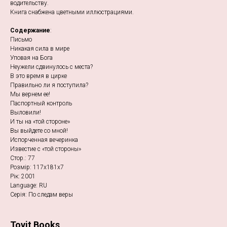
водительству.
Книга снабжена цветными иллюстрациями.
Содержание
:
Письмо
Никакая сила в мире
Уповая на Бога
Неужели сдвинулось с места?
В это время в цирке
Правильно ли я поступила?
Мы вернем ее!
Паспортный контроль
Выловили!
И ты на «той стороне»
Вы выйдете со мной!
Испорченная вечеринка
Известие с «той стороны»
Стор.: 77
Розмір: 117х181х7
Рік: 2001
Language: RU
Серія: По следам веры
Tovit Books