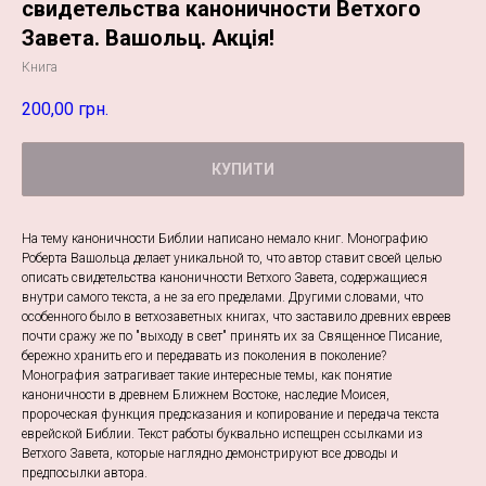
свидетельства каноничности Ветхого
Завета. Вашольц. Акція!
Книга
200,00
грн.
КУПИТИ
На тему каноничности Библии написано немало книг. Монографию
Роберта Вашольца делает уникальной то, что автор ставит своей целью
описать свидетельства каноничности Ветхого Завета, содержащиеся
внутри самого текста, а не за его пределами. Другими словами, что
особенного было в ветхозаветных книгах, что заставило древних евреев
почти сражу же по "выходу в свет" принять их за Священное Писание,
бережно хранить его и передавать из поколения в поколение?
Монография затрагивает такие интересные темы, как понятие
каноничности в древнем Ближнем Востоке, наследие Моисея,
пророческая функция предсказания и копирование и передача текста
еврейской Библии. Текст работы буквально испещрен ссылками из
Ветхого Завета, которые наглядно демонстрируют все доводы и
предпосылки автора.