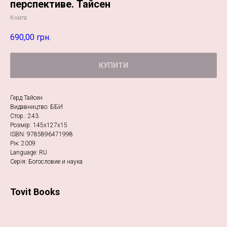
перспективе. Тайсен
Книга
690,00
грн.
КУПИТИ
Герд Тайсен
Видавництво: ББИ
Стор.: 243
Розмір: 145х127х15
ISBN: 9785896471998
Рік: 2009
Language: RU
Серія: Богословие и наука
Tovit Books