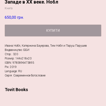
Западе в ХХ веке. Нобл
Книга
650,00
грн.
КУПИТИ
Ивана Нобл, Катержина Бауерова, Тим Нобл и Паруш Парушев
Видавництво: ББИ
Стор.: 320
Розмір: 144х218х20
ISBN: 9785896473893
Рік: 2019
Language: RU
Серія: Современное богословие
Tovit Books