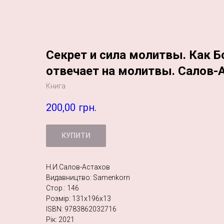
Секрет и сила молитвы. Как Б
отвечает на молитвы. Салов-
Книга
200,00
грн.
КУПИТИ
Н.И.Салов-Астахов
Видавництво: Samenkorn
Стор.: 146
Розмір: 131х196х13
ISBN: 9783862032716
Рік: 2021