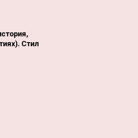
история,
иях). Стил