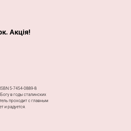
к. Акція!
ISBN 5-7454-0889-8
 Богу в годы сталинских
тель проходит с главным
т и радуется.