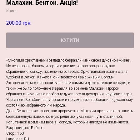
Малахии. Бентон. Акція!
Книга
200,00
грн.
КУПИТИ
«Многими христианами овладело безразличие к своей духовной жизни.
Их вера поколебалась, и горячее рвение, которое сопровождало
обращение к Господу, постепенно ослабело. Христианская жизнь стала
удобной и легкой. Кажется, они теряют связь с живым Богом».
Это описание может относиться к нам самим и даже к Церкви сегодня, и
таким же было положение Израиля во времена Малахии. Пророк
обращает внимание на проблему духовного вырождения, крушения веры.
Через него Бог обвиняет Израиль и предъявляет требования к духовному
состоянию избранного Им народа.
Джон Бентон показывает, как пророчества Малахии призывают оставить
безжизненную поверхностную религию, указывая путь к истинной,
испытанной временем вере в Господа, Который никогда не изменяется.
Видавництво: Библос
Стор.: 160
Language: RU