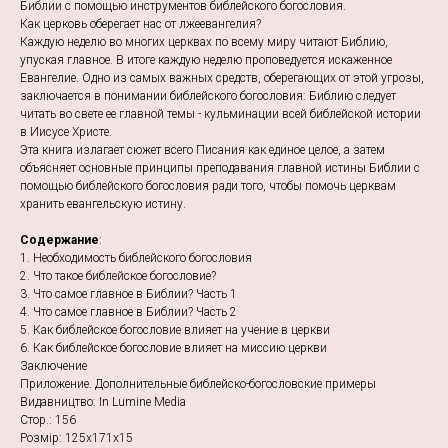
Библии с помощью инструментов библейского богословия.
Как церковь оберегает нас от лжеевангелия?
Каждую неделю во многих церквах по всему миру читают Библию,
упуская главное. В итоге каждую неделю проповедуется искаженное
Евангелие. Одно из самых важных средств, оберегающих от этой угрозы,
заключается в понимании библейского богословия: Библию следует
читать во свете ее главной темы - кульминации всей библейской истории
в Иисусе Христе.
Эта книга излагает сюжет всего Писания как единое целое, а затем
объясняет основные принципы преподавания главной истины Библии с
помощью библейского богословия ради того, чтобы помочь церквам
хранить евангельскую истину.
Содержание
:
1. Необходимость библейского богословия
2. Что такое библейское богословие?
3. Что самое главное в Библии? Часть 1
4. Что самое главное в Библии? Часть 2
5. Как библейское богословие влияет на учение в церкви
6. Как библейское богословие влияет на миссию церкви
Заключение
Приложение. Дополнительные библейско-богословские примеры
Видавництво: In Lumine Media
Стор.: 156
Розмір: 125х171х15