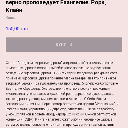
верно проповедует Евангелие. Рорк,
Клайн
Книга
150,00
грн.
КУПИТИ
Серия "Созидаем здоровые церкви" издается, чтобы помочь членам
поместных церквей исполнять библейское повеление содействовать
созиданию здоровой церкви. В книгах серии по одному раскрываются
признаки здоровой церкви по книге Марка Девера "Девять признаков
здоровой церкви": разъяснительная проповедь, библейское богословие,
Евангелие, обращение, благовестие, членство в церкви, церковная
дисциплина, ученичество и духовный рост, церковное руководство, а
также здравое учение, миссия церкви и молитва. О библейском
богословии пишут Ник Рорк, пастор баптистской церкви "Франкония", и
Роберт Клайн, управляющий директор, ответственный за разработку
учебных планов в совете международных миссий Южной баптистской
конвенции (США). Книга излагает сюжет Библии как единое целое, а
затем объясняет основные принципы преподавания главной истины