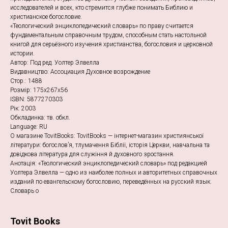
исследователей и всех, кто стремится глубже понимать Библию и
христианское богословие.
«Теологический энциклопедический словарь» по праву считается
фундаментальным справочным трудом, способным стать настольной
книгой для серьёзного изучения христианства, богословия и церковной
истории.
Автор: Под ред. Уолтер Элвелла
Видавництво: Ассоциация Духовное возрождение
Стор.: 1488
Розмір: 175х267х56
ISBN: 5877270303
Рік: 2003
Обкладинка: тв. обкл.
Language: RU
О магазине TovitBooks: TovitBooks — інтернет-магазин християнської
літератури: богослов’я, тлумачення Біблії, історія Церкви, навчальна та
довідкова література для служіння й духовного зростання.
Анотація: «Теологический энциклопедический словарь» под редакцией
Уолтера Элвелла — одно из наиболее полных и авторитетных справочных
изданий по евангельскому богословию, переведённых на русский язык.
Словарь о
Tovit Books