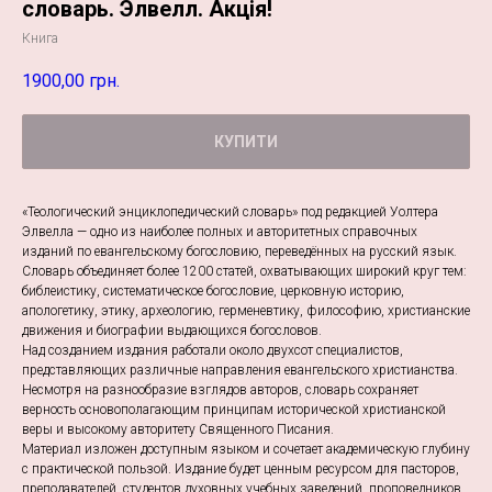
словарь. Элвелл. Акція!
Книга
1900,00
грн.
КУПИТИ
«Теологический энциклопедический словарь» под редакцией Уолтера
Элвелла — одно из наиболее полных и авторитетных справочных
изданий по евангельскому богословию, переведённых на русский язык.
Словарь объединяет более 1200 статей, охватывающих широкий круг тем:
библеистику, систематическое богословие, церковную историю,
апологетику, этику, археологию, герменевтику, философию, христианские
движения и биографии выдающихся богословов.
Над созданием издания работали около двухсот специалистов,
представляющих различные направления евангельского христианства.
Несмотря на разнообразие взглядов авторов, словарь сохраняет
верность основополагающим принципам исторической христианской
веры и высокому авторитету Священного Писания.
Материал изложен доступным языком и сочетает академическую глубину
с практической пользой. Издание будет ценным ресурсом для пасторов,
преподавателей, студентов духовных учебных заведений, проповедников,