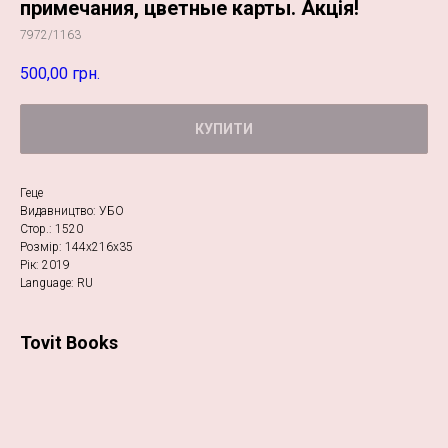
примечания, цветные карты. Акція!
7972/1163
500,00
грн.
КУПИТИ
Геце
Видавництво: УБО
Стор.: 1520
Розмір: 144х216х35
Рік: 2019
Language: RU
Tovit Books