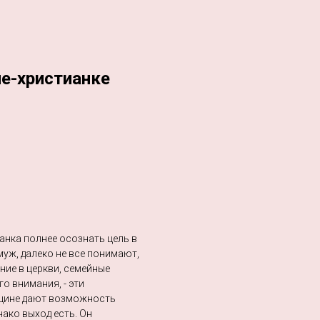
не-христианке
анка полнее осознать цель в
уж, далеко не все понимают,
ние в церкви, семейные
о внимания, - эти
нщине дают возможность
ако выход есть. Он