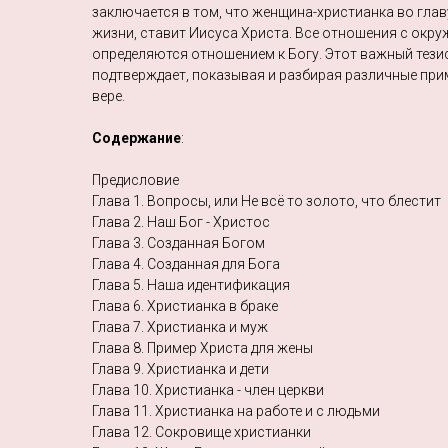
заключается в том, что женщина-христианка во главу
жизни, ставит Иисуса Христа. Все отношения с окр
определяются отношением к Богу. Этот важный тези
подтверждает, показывая и разбирая различные при
вере.
Содержание
:
Предисловие
Глава 1. Вопросы, или Не всё то золото, что блестит
Глава 2. Наш Бог - Христос
Глава 3. Созданная Богом
Глава 4. Созданная для Бога
Глава 5. Наша идентификация
Глава 6. Христианка в браке
Глава 7. Христианка и муж
Глава 8. Пример Христа для жены
Глава 9. Христианка и дети
Глава 10. Христианка - член церкви
Глава 11. Христианка на работе и с людьми
Глава 12. Сокровище христианки