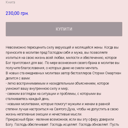
Книга
230,00
грн.
КУПИТИ
Невозможно переоценить силу верующей и молящейся жены. Когда вы
приносите в молитве пред Господом себя и мужа, вы позволяете
излиться на свою жизнь всей любви, милости и обеспечению, которое
Бог приготовил для вас. По мере вознесения своего брака в молитве вы
получите благословения, о которых даже не смели мечтать.
В новых ста ежедневных молитвах автор бестселлеров Сторми Омартиан
делится с вами:
- легко воспринимаемым и назидательным объяснением, которое
умножит вашу внутреннюю силу и мир;
- свежим взглядом на ситуации и проблемы, с которыми вы
сталкиваетесь каждый день;
- новыми молитвами, которые помогут мужьям и женам в равной
степени лучше настроиться на Святого Духа, чтобы не допустить в свою
жизнь негативные эмоции и нечестивые мысли.
Прекрасный брак - явление возможное, если вы эту сферу доверили
Богу. Господь обеспечивает. Господь исцеляет. Господь обновляет. Пусть