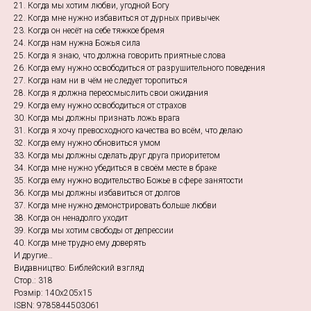
21. Когда мы хотим любви, угодной Богу
22. Когда мне нужно избавиться от дурных привычек
23. Когда он несёт на себе тяжкое бремя
24. Когда нам нужна Божья сила
25. Когда я знаю, что должна говорить приятные слова
26. Когда ему нужно освободиться от разрушительного поведения
27. Когда нам ни в чём не следует торопиться
28. Когда я должна переосмыслить свои ожидания
29. Когда ему нужно освободиться от страхов
30. Когда мы должны признать ложь врага
31. Когда я хочу превосходного качества во всём, что делаю
32. Когда ему нужно обновиться умом
33. Когда мы должны сделать друг друга приоритетом
34. Когда мне нужно убедиться в своём месте в браке
35. Когда ему нужно водительство Божье в сфере занятости
36. Когда мы должны избавиться от долгов
37. Когда мне нужно демонстрировать больше любви
38. Когда он ненадолго уходит
39. Когда мы хотим свободы от депрессии
40. Когда мне трудно ему доверять
И другие…
Видавництво: Библейский взгляд
Стор.: 318
Розмір: 140х205х15
ISBN: 9785844503061