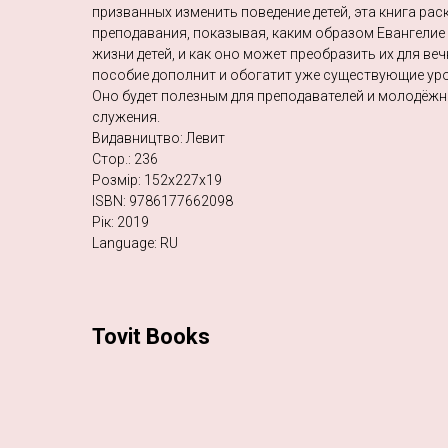
призванных изменить поведение детей, эта книга ра
преподавания, показывая, каким образом Евангелие
жизни детей, и как оно может преобразить их для ве
пособие дополнит и обогатит уже существующие ур
Оно будет полезным для преподавателей и молодёжн
служения.
Видавництво: Левит
Стор.: 236
Розмір: 152х227х19
ISBN: 9786177662098
Рік: 2019
Language: RU
Tovit Books