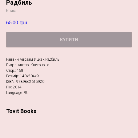
Радбиль
Книга
65,00
грн.
КУПИТИ
Раввин Авраам Ицхак Радбиль
Видавництво: Книгоноша
Стор.: 158
Розмір: 140х204х9
ISBN: 9789662615920
Рік: 2014
Language: RU
Tovit Books