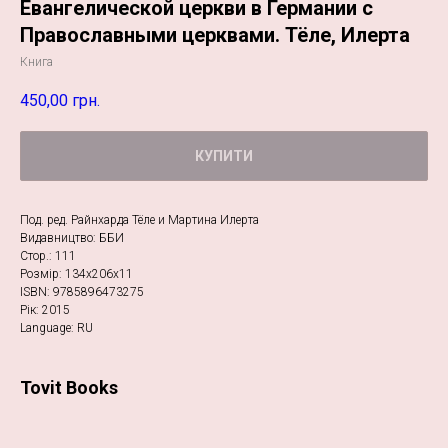
Евангелической церкви в Германии с
Православными церквами. Тёле, Илерта
Книга
450,00
грн.
КУПИТИ
Под. ред. Райнхарда Тёле и Мартина Илерта
Видавництво: ББИ
Стор.: 111
Розмір: 134х206х11
ISBN: 9785896473275
Рік: 2015
Language: RU
Tovit Books