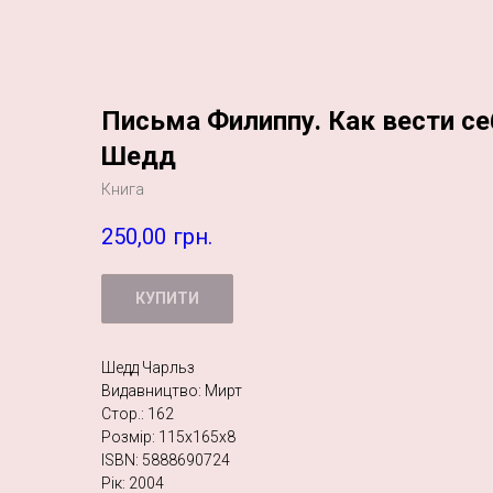
Письма Филиппу. Как вести се
Шедд
Книга
250,00
грн.
КУПИТИ
Шедд Чарльз
Видавництво: Мирт
Стор.: 162
Розмір: 115х165х8
ISBN: 5888690724
Рік: 2004