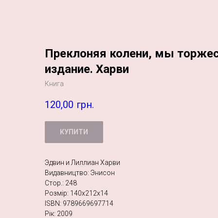
Преклоняя колени, мы торже
издание. Харви
Книга
120,00
грн.
КУПИТИ
Эдвин и Лиллиан Харви
Видавництво: Энисон
Стор.: 248
Розмір: 140х212х14
ISBN: 9789669697714
Рік: 2009