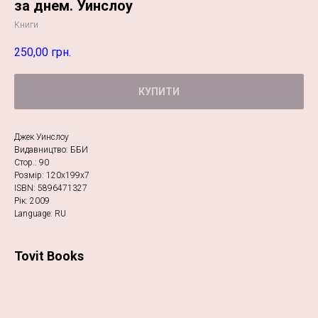
за днем. Уинслоу
Книги
250,00
грн.
КУПИТИ
Джек Уинслоу
Видавництво: ББИ
Стор.: 90
Розмір: 120х199х7
ISBN: 5896471327
Рік: 2009
Language: RU
Tovit Books