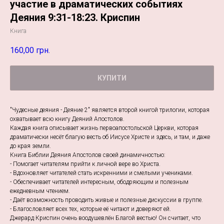
участие в драматических событиях
Деяния 9:31-18:23. Криспин
Книга
160,00
грн.
КУПИТИ
"Чудесные деяния - Деяние 2" является второй книгой трилогии, которая
охватывает всю книгу Деяний Апостолов.
Каждая книга описывает жизнь первоапостольской Церкви, которая
драматически несёт благую весть об Иисусе Христе и здесь, и там, и даже
до края земли.
Книга Библии Деяния Апостолов своей динамичностью:
- Помогает читателям прийти к личной вере во Христа.
- Вдохновляет читателей стать искренними и смелыми учениками.
- Обеспечивает читателей интересным, ободряющим и полезным
ежедневным чтением.
- Даёт возможность проводить живые и полезные дискуссии в группе.
- Благословляет всех тех, которые её читают и доверяют ей.
Джерард Криспин очень воодушевлён Благой вестью! Он считает, что