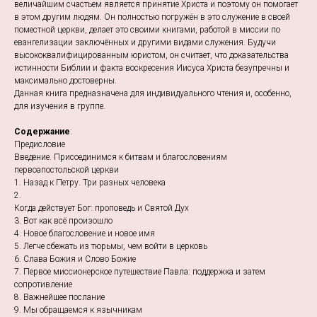
величайшим счастьем является принятие Христа и поэтому он помогает
в этом другим людям. Он полностью погружён в это служение в своей
поместной церкви, делает это своими книгами, работой в миссии по
евангелизации заключённых и другими видами служения. Будучи
высококвалифицированным юристом, он считает, что доказательства
истинности Библии и факта воскресения Иисуса Христа безупречны и
максимально достоверны.
Данная книга предназначена для индивидуального чтения и, особенно,
для изучения в группе.
Содержание
:
Предисловие
Введение. Присоединимся к битвам и благословениям
первоапостольской церкви
1. Назад к Петру. Три разных человека
2.
Когда действует Бог: проповедь и Святой Дух
3. Вот как всё произошло
4. Новое благословение и новое имя
5. Легче сбежать из тюрьмы, чем войти в церковь
6. Слава Божия и Слово Божие
7. Первое миссионерское путешествие Павла: поддержка и затем
сопротивление
8. Важнейшее послание
9. Мы обращаемся к язычникам