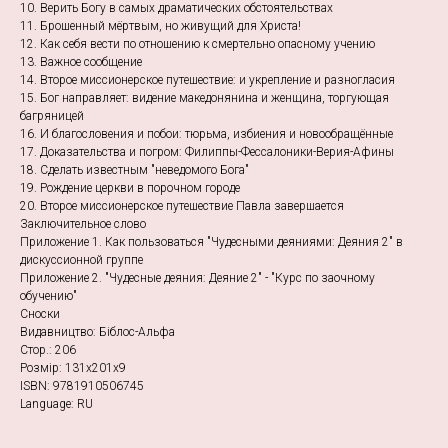
10. Верить Богу в самых драматических обстоятельствах
11. Брошенный мёртвым, но живущий для Христа!
12. Как себя вести по отношению к смертельно опасному учению
13. Важное сообщение
14. Второе миссионерское путешествие: и укрепление и разногласия
15. Бог направляет: видение македонянина и женщина, торгующая
багряницей
16. И благословения и побои: тюрьма, избиения и новообращённые
17. Доказательства и погром: Филиппы-Фессалоники-Верия-Афины
18. Сделать известным "неведомого Бога"
19. Рождение церкви в порочном городе
20. Второе миссионерское путешествие Павла завершается
Заключительное слово
Приложение 1. Как пользоваться "Чудесными деяниями: Деяния 2" в
дискуссионной группе
Приложение 2. "Чудесные деяния: Деяние 2" - "Курс по заочному
обучению"
Сноски
Видавництво: Біблос-Альфа
Стор.: 206
Розмір: 131х201х9
ISBN: 9781910506745
Language: RU