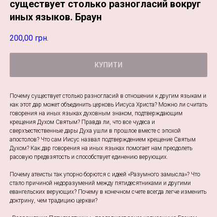
существует столько разногласий вокруг
иных языков. Браун
200,00
грн.
КУПИТИ
Почему существует столько разногласий в отношении к другим языкам и
как этот дар может объединить церковь Иисуса Христа? Можно ли считать
говорения на иных языках духовным знаком, подтверждающим
крещения Духом Святым? Правда ли, что все чудеса и
сверхъестественные дары Духа ушли в прошлое вместе с эпохой
апостолов? Что сам Иисус назвал подтверждением крещение Святым
Духом? Как дар говорения на иных языках помогает нам преодолеть
расовую предвзятость и способствует единению верующих.
Почему атеисты так упорно борются с идеей «Разумного замысла»? Что
стало причиной недоразумений между пятидесятниками и другими
евангельских верующих? Почему в конечном счете всегда легче изменить
доктрину, чем традицию церкви?