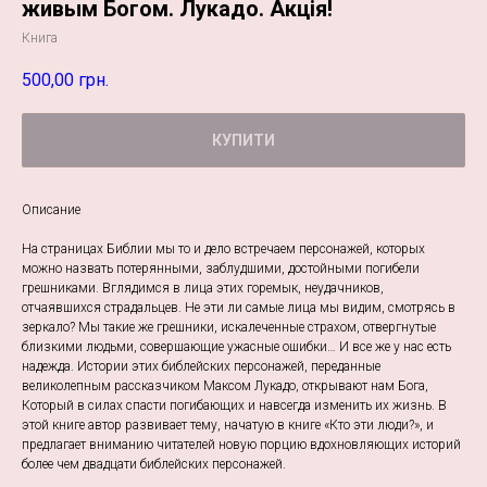
живым Богом. Лукадо. Акція!
Книга
500,00
грн.
КУПИТИ
Описание
На страницах Библии мы то и дело встречаем персонажей, которых
можно назвать потерянными, заблудшими, достойными погибели
грешниками. Вглядимся в лица этих горемык, неудачников,
отчаявшихся страдальцев. Не эти ли самые лица мы видим, смотрясь в
зеркало? Мы такие же грешники, искалеченные страхом, отвергнутые
близкими людьми, совершающие ужасные ошибки… И все же у нас есть
надежда. Истории этих библейских персонажей, переданные
великолепным рассказчиком Максом Лукадо, открывают нам Бога,
Который в силах спасти погибающих и навсегда изменить их жизнь. В
этой книге автор развивает тему, начатую в книге «Кто эти люди?», и
предлагает вниманию читателей новую порцию вдохновляющих историй
более чем двадцати библейских персонажей.